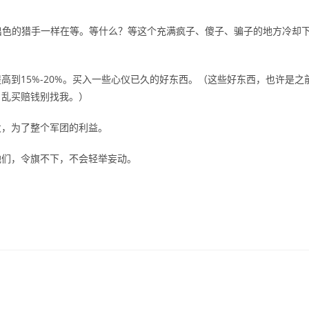
像最出色的猎手一样在等。等什么？等这个充满疯子、傻子、骗子的地方冷却
。
到15%-20%。买入一些心仪已久的好东西。（这些好东西，也许是之
，乱买赔钱别找我。）
发，为了整个军团的利益。
他们，令旗不下，不会轻举妄动。