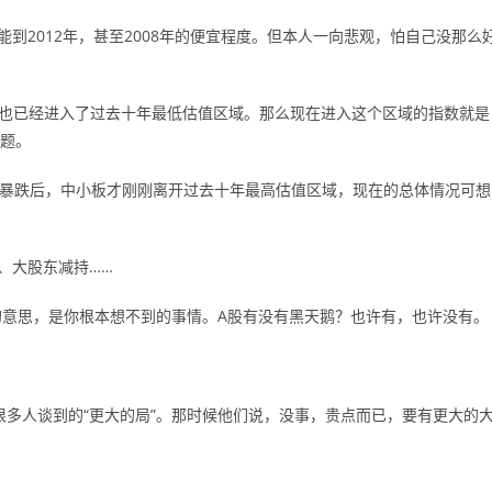
到2012年，甚至2008年的便宜程度。但本人一向悲观，怕自己没那么
数也已经进入了过去十年最低估值区域。那么现在进入这个区域的指数就是
问题。
号暴跌后，中小板才刚刚离开过去十年最高估值区域，现在的总体情况可想
、大股东减持……
意思，是你根本想不到的事情。A股有没有黑天鹅？也许有，也许没有。
很多人谈到的“更大的局”。那时候他们说，没事，贵点而已，要有更大的