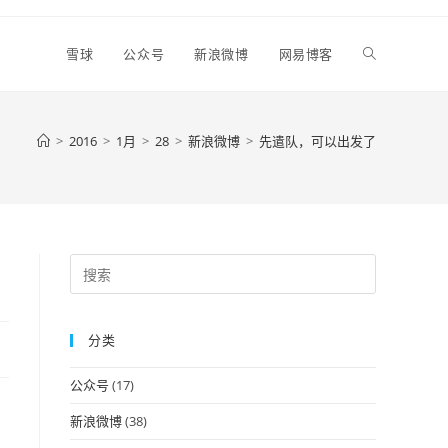
Toggle
雪球
公众号
新浪微博
网易博客
website
>
2016
>
1月
>
28
>
新浪微博
>
先遣队，可以出发了
search
Press
Escape
to
分类
close
the
公众号
(17)
search
panel.
新浪微博
(38)