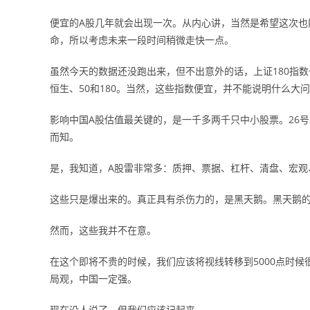
便宜的A股几年就会出现一次。从内心讲，当然是希望这次也能
命，所以考虑未来一段时间稍微走快一点。
虽然今天的数据还没跑出来，但不出意外的话，上证180指
恒生、50和180。当然，这些指数便宜，并不能说明什么大
影响中国A股估值最关键的，是一千多两千只中小股票。26
而知。
是，我知道，A股雷非常多：质押、票据、杠杆、清盘、宏观
这些只是爆出来的。真正具有杀伤力的，是黑天鹅。黑天鹅的
然而，这些我并不在意。
在这个即将不贵的时候，我们应该将视线转移到5000点时候
局观，中国一定强。
现在没人说了，但我们应该记起来。