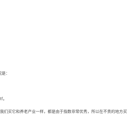
况是：
f。
估。我们买它和养老产业一样，都是由于指数非常优秀，所以在不贵的地方买