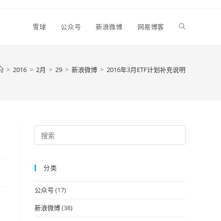
Toggle
雪球
公众号
新浪微博
网易博客
website
>
2016
>
2月
>
29
>
新浪微博
>
2016年3月ETF计划补充说明
search
Press
Escape
to
分类
close
the
公众号
(17)
search
panel.
新浪微博
(38)