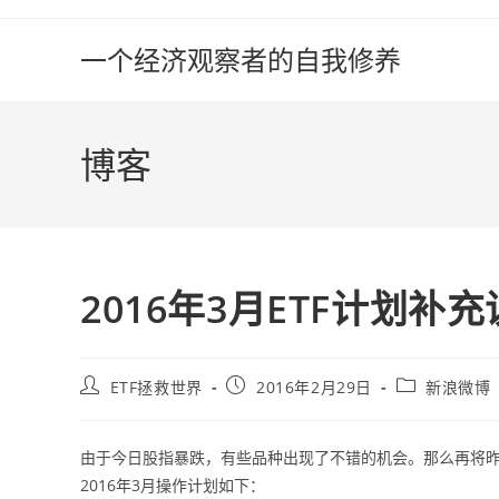
Skip
to
一个经济观察者的自我修养
content
博客
2016年3月ETF计划补
Post
Post
Post
ETF拯救世界
2016年2月29日
新浪微博
author:
published:
category:
由于今日股指暴跌，有些品种出现了不错的机会。那么再将昨
2016年3月操作计划如下：