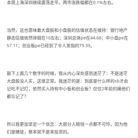
本周上海深圳继续震荡走平。两市涨跌幅都在0.1%左右。
当然，这也意味着大盘股和小盘股的估值状态在维持：银行地产
静态估值依然徘徊在10左右；深圳总体pe在44.68；中小盘pe在
57.11；创业板pe已经到了令人发指的79.39。
敲下上面几个数字的时候，我从内心深处感到迷茫了：不是迷茫
大盘股没人买，这很正常。我迷茫的是：到底是什么样的sb才会
记吃不记打，依然买入持有中小板和创业板？仅仅2年前的痛他们
都忘记了？
所以我更加坚定一个信念：大部分人赔钱一点都不可怜。因为他
们是赌徒，根本就不是来投资的。