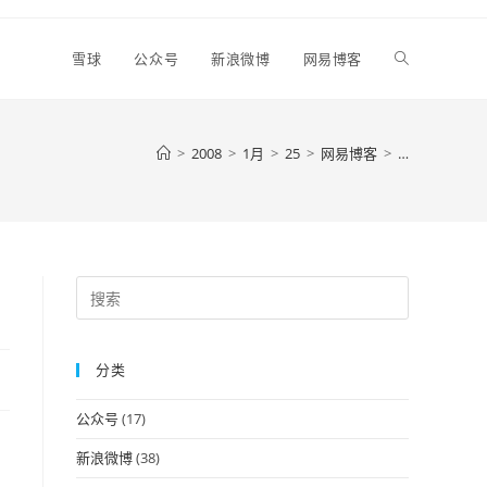
Toggle
雪球
公众号
新浪微博
网易博客
website
>
2008
>
1月
>
25
>
网易博客
>
…
search
Press
Escape
to
分类
close
the
公众号
(17)
search
panel.
新浪微博
(38)