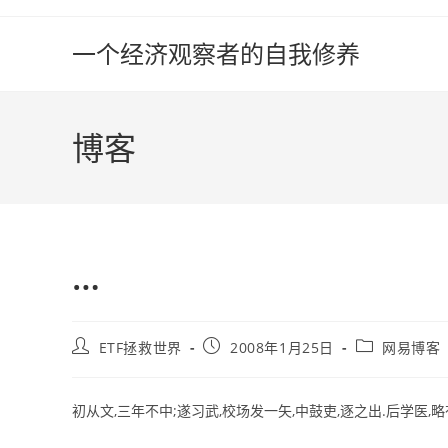
Skip
to
一个经济观察者的自我修养
content
博客
…
Post
Post
Post
ETF拯救世界
2008年1月25日
网易博客
author:
published:
category:
初从文,三年不中;遂习武,校场发一矢,中鼓吏,逐之出.后学医,略